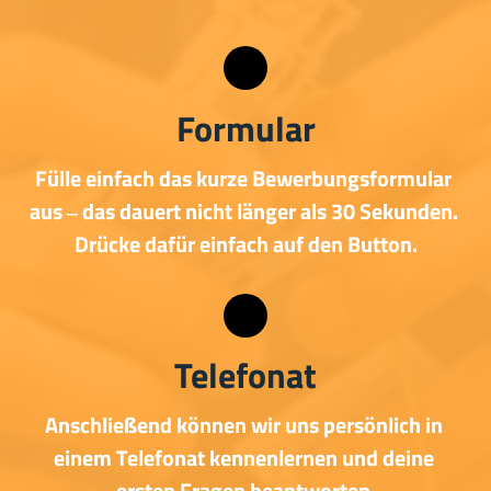
Formular
Fülle 
einfach 
das 
kurze 
Bewerbungsformular 
aus 
‒
das 
dauert 
nicht 
länger 
als 
30 
Sekunden. 
Drücke 
dafür 
einfach 
auf 
den 
Button.
Telefonat
Anschließend 
können 
wir 
uns 
persönlich 
in 
einem 
Telefonat 
kennenlernen 
und 
deine 
ersten 
Fragen 
beantworten.