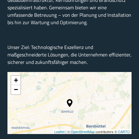
Gebäudeinfrastruktur, 
Kernbohrungen 
und 
Brandschutz 
spezialisiert 
haben. 
Gemeinsam 
bieten 
wir 
eine 
umfassende 
Betreuung 
– 
von 
der 
Planung 
und 
Installation 
bis 
hin 
zur 
Wartung 
und 
Optimierung.
Unser 
Ziel: 
Technologische 
Exzellenz 
und 
maßgeschneiderte 
Lösungen, 
die 
Unternehmen 
effizienter, 
sicherer 
und 
zukunftsfähiger 
machen.
+
−
Leaflet
| ©
OpenStreetMap
contributors ©
CARTO