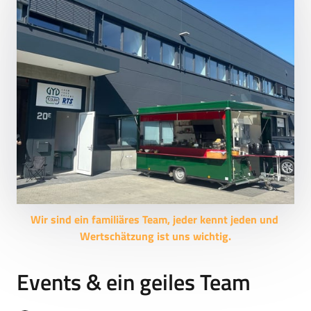
Wir 
sind 
ein 
familiäres 
Team, 
jeder 
kennt 
jeden 
und 
Wertschätzung 
ist 
uns 
wichtig.
Events & ein geiles Team