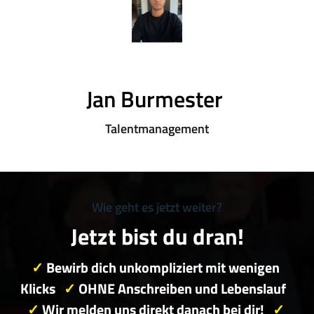
Jan Burmester 
Talentmanagement
Wie 
geht 
es 
jetzt 
weiter?
Jetzt 
bist 
du 
dran!
✓ 
Bewirb 
dich 
unkompliziert 
mit 
wenigen 
Klicks 
✓
OHNE 
Anschreiben 
und 
Lebenslauf
✓
Wir 
melden 
uns 
direkt 
danach 
bei 
dir! 
✓