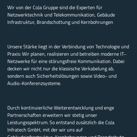
Wir 
von 
der 
CoJa 
Gruppe 
sind 
die 
Experten 
für 
Netzwerktechnik 
und 
Telekommunikation, 
Gebäude 
Infrastruktur, 
Brandschottung 
und 
Kernbohrungen
Unsere 
Stärke 
liegt 
in 
der 
Verbindung 
von 
Technologie 
und 
Praxis: 
Wir 
planen, 
realisieren 
und 
betreiben 
moderne 
IT‒
Netzwerke 
für 
eine 
störungsfreie 
Kommunikation. 
Dabei 
decken 
wir 
nicht 
nur 
die 
klassische 
Verkabelung 
ab, 
sondern 
auch 
Sicherheitslösungen 
sowie 
Video‒
und 
Audio‒
Konferenzsysteme.
Durch 
kontinuierliche 
Weiterentwicklung 
und 
enge 
Partnerschaften 
erweitern 
wir 
stetig 
unser 
Leistungsspektrum. 
So 
entstand 
zusätzlich 
die 
CoJa 
Infratech 
GmbH, 
mit 
der 
wir 
uns 
auf 