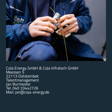
CoJa 
Energy 
GmbH 
& 
CoJa 
Infratech 
GmbH

Meessen 
5 
22113 
Oststeinbek

Talentmanagement 
Jan 
Burmester 
Tel. 
040 
33442726
Mail: 
jan@coja‒
energy.de